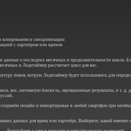
о копирования и синхронизации
ацией с партнёром или врачом
и данные о последних месячных и продолжительности цикла. Ес
есячных и Ледитаймер рассчитает цикл для вас.
ратуру покоя, котрую Ледитаймер будет использовать для опред
иси, вес, интимную близость, овуляционные результаты, и т. д. 
куссий.
ь сохранён онлайн и импортирован в любой смартфон при необхо
аших данных для врача или партнёра. Выберите, какой именно 
— Ледитаймер • самые передовые менструального календаря —