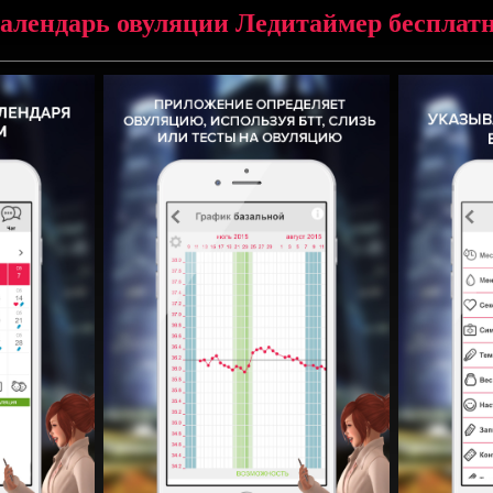
алендарь овуляции Ледитаймер бесплат